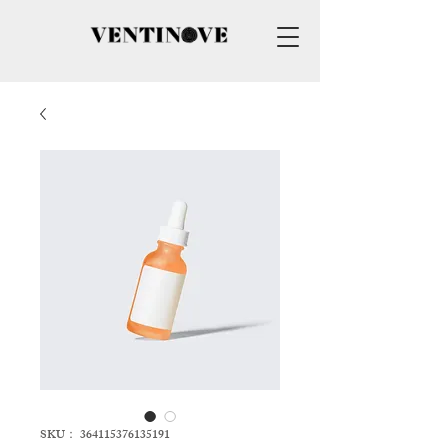
SKU： 364115376135191