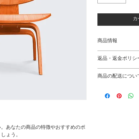
カ
商品情報
商品の詳細を入力し
返品・返金ポリシ
明に加え、商品の特
しましょう。
返品・返金ポリシー
商品の配送につい
満足しなかった場合
の手順などを説明し
配送地域、料金、所
顧客からの信頼を獲
する情報を入力して
だけます。
とで顧客からの信頼
いただけます。
い。あなたの商品の特徴やおすすめのポ
ましょう。