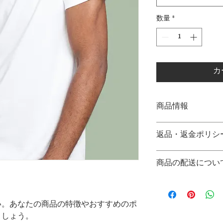
数量
*
カ
商品情報
商品の詳細を入力し
返品・返金ポリシ
明に加え、商品の特
しましょう。
返品・返金ポリシー
商品の配送につい
満足しなかった場合
の手順などを説明し
配送地域、料金、所
顧客からの信頼を獲
する情報を入力して
だけます。
い。あなたの商品の特徴やおすすめのポ
とで顧客からの信頼
いただけます。
ましょう。